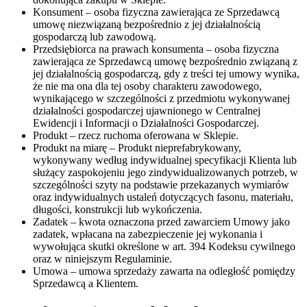
Konsument
– osoba fizyczna zawierająca ze Sprzedawcą
umowę niezwiązaną bezpośrednio z jej działalnością
gospodarczą lub zawodową.
Przedsiębiorca na prawach konsumenta
– osoba fizyczna
zawierająca ze Sprzedawcą umowę bezpośrednio związaną z
jej działalnością gospodarczą, gdy z treści tej umowy wynika,
że nie ma ona dla tej osoby charakteru zawodowego,
wynikającego w szczególności z przedmiotu wykonywanej
działalności gospodarczej ujawnionego w Centralnej
Ewidencji i Informacji o Działalności Gospodarczej.
Produkt
– rzecz ruchoma oferowana w Sklepie.
Produkt na miarę
– Produkt nieprefabrykowany,
wykonywany według indywidualnej specyfikacji Klienta lub
służący zaspokojeniu jego zindywidualizowanych potrzeb, w
szczególności szyty na podstawie przekazanych wymiarów
oraz indywidualnych ustaleń dotyczących fasonu, materiału,
długości, konstrukcji lub wykończenia.
Zadatek
– kwota oznaczona przed zawarciem Umowy jako
zadatek, wpłacana na zabezpieczenie jej wykonania i
wywołująca skutki określone w art. 394 Kodeksu cywilnego
oraz w niniejszym Regulaminie.
Umowa
– umowa sprzedaży zawarta na odległość pomiędzy
Sprzedawcą a Klientem.