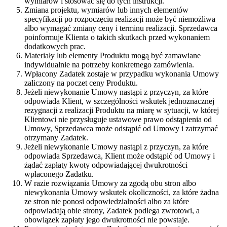
wymiarów i stosować się do tych instrukcji.
Zmiana projektu, wymiarów lub innych elementów
specyfikacji po rozpoczęciu realizacji może być niemożliwa
albo wymagać zmiany ceny i terminu realizacji. Sprzedawca
poinformuje Klienta o takich skutkach przed wykonaniem
dodatkowych prac.
Materiały lub elementy Produktu mogą być zamawiane
indywidualnie na potrzeby konkretnego zamówienia.
Wpłacony Zadatek zostaje w przypadku wykonania Umowy
zaliczony na poczet ceny Produktu.
Jeżeli niewykonanie Umowy nastąpi z przyczyn, za które
odpowiada Klient, w szczególności wskutek jednoznacznej
rezygnacji z realizacji Produktu na miarę w sytuacji, w której
Klientowi nie przysługuje ustawowe prawo odstąpienia od
Umowy, Sprzedawca może odstąpić od Umowy i zatrzymać
otrzymany Zadatek.
Jeżeli niewykonanie Umowy nastąpi z przyczyn, za które
odpowiada Sprzedawca, Klient może odstąpić od Umowy i
żądać zapłaty kwoty odpowiadającej dwukrotności
wpłaconego Zadatku.
W razie rozwiązania Umowy za zgodą obu stron albo
niewykonania Umowy wskutek okoliczności, za które żadna
ze stron nie ponosi odpowiedzialności albo za które
odpowiadają obie strony, Zadatek podlega zwrotowi, a
obowiązek zapłaty jego dwukrotności nie powstaje.