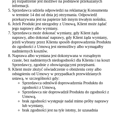
jej rozpatrzenie jest możliwe na podstawie przekazanych
informacji.
Sprzedawca udziela odpowiedzi na reklamację Konsumenta
w terminie 14 dni od dnia jej otrzymania. Odpowiedź
przekazywana jest na papierze lub innym trwałym nośniku.
Jeżeli Produkt jest niezgodny z Umową, Klient może żądać
jego naprawy albo wymiany.
Sprzedawca może dokonać wymiany, gdy Klient żąda
naprawy, albo dokonać naprawy, gdy Klient żąda wymiany,
jeżeli wybrany przez Klienta sposób doprowadzenia Produktu
do zgodności z Umową jest niemożliwy albo wymagałby
nadmiernych kosztów.
Naprawa albo wymiana jest dokonywana w rozsądnym
czasie, bez nadmiernych niedogodności dla Klienta i na koszt
Sprzedawcy, zgodnie z obowiązującymi przepisami.
Klient może złożyć oświadczenie o obniżeniu ceny albo
odstąpieniu od Umowy w przypadkach przewidzianych
ustawą, w szczególności gdy:
Sprzedawca odmówił doprowadzenia Produktu do
zgodności z Umową,
Sprzedawca nie doprowadził Produktu do zgodności z
Umową,
brak zgodności występuje nadal mimo próby naprawy
lub wymiany,
brak zgodności jest na tyle istotny, że uzasadnia