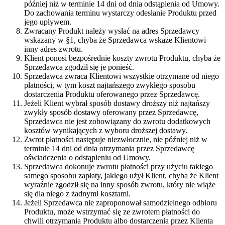
później niż w terminie 14 dni od dnia odstąpienia od Umowy.
Do zachowania terminu wystarczy odesłanie Produktu przed
jego upływem.
Zwracany Produkt należy wysłać na adres Sprzedawcy
wskazany w §1, chyba że Sprzedawca wskaże Klientowi
inny adres zwrotu.
Klient ponosi bezpośrednie koszty zwrotu Produktu, chyba że
Sprzedawca zgodził się je ponieść.
Sprzedawca zwraca Klientowi wszystkie otrzymane od niego
płatności, w tym koszt najtańszego zwykłego sposobu
dostarczenia Produktu oferowanego przez Sprzedawcę.
Jeżeli Klient wybrał sposób dostawy droższy niż najtańszy
zwykły sposób dostawy oferowany przez Sprzedawcę,
Sprzedawca nie jest zobowiązany do zwrotu dodatkowych
kosztów wynikających z wyboru droższej dostawy.
Zwrot płatności następuje niezwłocznie, nie później niż w
terminie 14 dni od dnia otrzymania przez Sprzedawcę
oświadczenia o odstąpieniu od Umowy.
Sprzedawca dokonuje zwrotu płatności przy użyciu takiego
samego sposobu zapłaty, jakiego użył Klient, chyba że Klient
wyraźnie zgodził się na inny sposób zwrotu, który nie wiąże
się dla niego z żadnymi kosztami.
Jeżeli Sprzedawca nie zaproponował samodzielnego odbioru
Produktu, może wstrzymać się ze zwrotem płatności do
chwili otrzymania Produktu albo dostarczenia przez Klienta