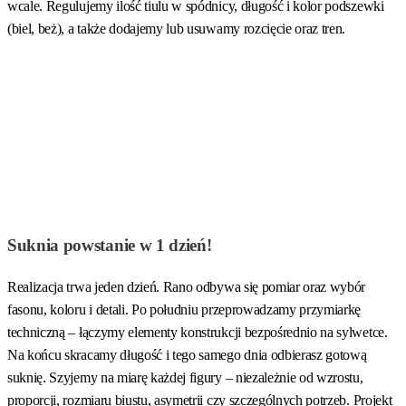
wcale. Regulujemy ilość tiulu w spódnicy, długość i kolor podszewki
(biel, beż), a także dodajemy lub usuwamy rozcięcie oraz tren.
Suknia powstanie w 1 dzień!
Realizacja trwa jeden dzień. Rano odbywa się pomiar oraz wybór
fasonu, koloru i detali. Po południu przeprowadzamy przymiarkę
techniczną – łączymy elementy konstrukcji bezpośrednio na sylwetce.
Na końcu skracamy długość i tego samego dnia odbierasz gotową
suknię. Szyjemy na miarę każdej figury – niezależnie od wzrostu,
proporcji, rozmiaru biustu, asymetrii czy szczególnych potrzeb. Projekt