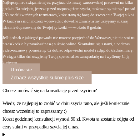
Najlepszym rozwiązaniem jest przyjazd do naszej warszawskiej pracowni na kilka
godzin. Na miejscu, jeszcze przed rozpoczęciem szycia, możesz przymierzyć ponad
250 modeli w różnych rozmiarach, które staną się bazą do stworzenia Twojej sukni.
W każdym z nich możesz wprowadzić dowolne zmiany, a my uszyjemy suknię
idealnie dopasowaną do Twojej sylwetki — w około 8 godzin.
Jeśli jednak z jakiegoś powodu nie możesz przyjechać do Warszawy, nic nie stoi na
przeszkodzie by zamówić naszą suknię online. Skontaktuj się z nami, a podczas
video-rozmowy pomożemy Ci dobrać odpowiedni model i zdjąć dokładnie miarę.
W ciągu kilku dni uszyjemy Twoją spersonalizowaną suknię na i wyślemy Ci ją
kurierem.
Umów się
Zobacz wszystkie suknie plus size
Chcesz umówić się na konsultację przed szyciem?
Wiedz, że najlepiej to zrobić w dniu szycia rano, ale jeśli koniecznie
chcesz wcześniej to zapraszamy :)
Koszt godzinnej konsultacji wynosi 50 zł. Kwota ta zostanie odjęta od
ceny sukni w przypadku szycia jej u nas.