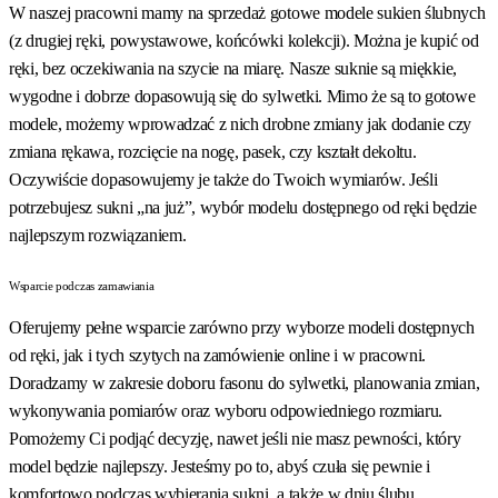
W naszej pracowni mamy na sprzedaż gotowe modele sukien ślubnych
(z drugiej ręki, powystawowe, końcówki kolekcji). Można je kupić od
ręki, bez oczekiwania na szycie na miarę. Nasze suknie są miękkie,
wygodne i dobrze dopasowują się do sylwetki. Mimo że są to gotowe
modele, możemy wprowadzać z nich drobne zmiany jak dodanie czy
zmiana rękawa, rozcięcie na nogę, pasek, czy kształt dekoltu.
Oczywiście dopasowujemy je także do Twoich wymiarów. Jeśli
potrzebujesz sukni „na już”, wybór modelu dostępnego od ręki będzie
najlepszym rozwiązaniem.
Wsparcie podczas zamawiania
Oferujemy pełne wsparcie zarówno przy wyborze modeli dostępnych
od ręki, jak i tych szytych na zamówienie online i w pracowni.
Doradzamy w zakresie doboru fasonu do sylwetki, planowania zmian,
wykonywania pomiarów oraz wyboru odpowiedniego rozmiaru.
Pomożemy Ci podjąć decyzję, nawet jeśli nie masz pewności, który
model będzie najlepszy. Jesteśmy po to, abyś czuła się pewnie i
komfortowo podczas wybierania sukni, a także w dniu ślubu.