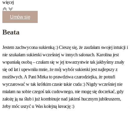
więcej
Umów się
Beata
Jestem zachwycona sukienką :) Cieszę się, że zaufałam swojej intuicji i
K
nie szukałam sukienki wcześniej w innych salonach. Karolina jest
Z
wspaniałą osobą – czułam się w jej towarzystwie tak jakbyśmy znały
n
się od lat i upewniła mnie, że mój wybór sukienki jest najlepszy z
p
możliwych. A Pani Mirka to prawdziwa czarodziejka, że potrafi
m
wyczarować w tak krótkim czasie takie cuda :) Nigdy wcześniej nie
g
miałam na sobie czegoś tak cudownego, nie mogę się doczekać, gdy
w
założę ją na ślub i już kombinuje nad jakimś hucznym jubileuszem,
p
żeby móc uszyć u Was kolejną kreację :)
–
w
p