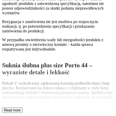
zgodność produktu z zatwierdzoną specyfikacją, natomiast nie
ponosi odpowiedzialności za skutki podania nieprawidłowych
wymiarów.
Rezygnacja z zamówienia nie jest możliwa po rozpoczęciu
realizacji, tj. po potwierdzeniu specyfikacji i przekazaniu
zamówienia do produkcji.
W przypadku stwierdzenia wady lub niezgodności produktu z
umową prosimy o niezwłoczny kontakt – każda sprawa
rozpatrywana jest indywidualnie.
Suknia ślubna plus size Porto 44 –
wyraziste detale i lekkość
Dekolt V wykończony ząbkowaną koronką podkreśla biust i linię
pleców. Rozszerzane ku dołowi rękawy z frędzlami w stylu boho
wprowadzają lekkość i równoważą proporcje ramion. Spódnica bez
marszczenia w talii porządkuje linię bioder i optycznie je wysmukla.
Zygzak biegnący przez środek sukni oraz rozcięcie obszyte
frędzlami wydłużają sylwetkę i akcentują nogi. Wyraźny wzór
koronki, zestawiony z krótką, cielistą podszewką, daje efekt