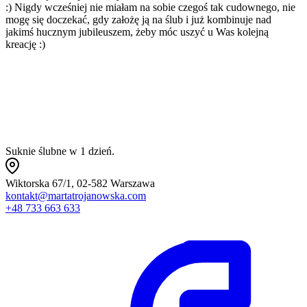
:) Nigdy wcześniej nie miałam na sobie czegoś tak cudownego, nie
w
mogę się doczekać, gdy założę ją na ślub i już kombinuje nad
p
jakimś hucznym jubileuszem, żeby móc uszyć u Was kolejną
p
kreację :)
m
a
Suknie ślubne w 1 dzień.
Wiktorska 67/1, 02-582 Warszawa
kontakt@martatrojanowska.com
+48 733 663 633