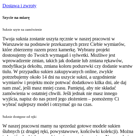
Dostawa i zwroty
Szycie na miarę
Suknie szyte na zamówienie
Twoja suknia zostanie uszyta ręcznie w naszej pracowni w
Warszawie na podstawie przekazanych przez Ciebie wymiarów,
które zbierzemy razem przez kamerkę. Wybrany projekt
dostosujemy do Twoich wymagań i sylwetki. Możliwe jest
wprowadzenie zmian, takich jak dodanie lub zmiana rękawów,
modyfikacja dekoltu, zmiana koloru podszewki czy dodanie warstw
tiulu. W przypadku sukien zakupywanych online, zwykle
potrzebujemy około 14 dni na uszycie sukni, a uzgodnienie
wymiarów i projektu może potrwać dodatkowo kilka dni, ale daj
nam znać, jeśli masz mniej czasu. Pamiętaj, aby nie składać
zamówienia w ostatniej chwili. Jeśli jednak nie masz innego
wyjścia, napisz do nas przed jego złożeniem – pomożemy Ci
wybrać najlepszy model i otrzymać go na czas.
Suknie dostępne od ręki
W naszej pracowni mamy na sprzedaż gotowe modele sukien
ślubnych (z drugiej ręki, powystawowe, końcówki kolekcji). Można