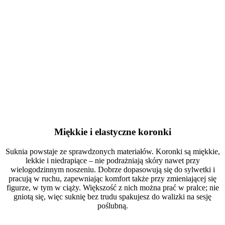
subtelnej transparentności, jakby zdobienia były nałożone
bezpośrednio na ciało. To kreacja, która łączy komfort z
dopracowanymi detalami i pozwala świadomie podkreślić swoje
atuty.
Kategoria:
Suknie ślubne plus size
Typy:
Beżowe suknie ślubne
,
Ciążowe suknie ślubne
,
Długie suknie ślubne
,
Koronkowe suknie
ślubne
,
Rustykalne suknie ślubne
,
Suknie ślubne Ecru / Ivory
,
Suknie ślubne gruszka
,
Suknie ślubne jabłko
,
Suknie ślubne
klepsydra
,
Suknie ślubne na plażę
,
Suknie ślubne w literę A
,
Suknie
ślubne w stylu Boho
,
Suknie ślubne z dekoltem V
,
Suknie ślubne z
długim rękawem
,
Zwiewne suknie ślubne
Miękkie i elastyczne koronki
Suknia powstaje ze sprawdzonych materiałów. Koronki są miękkie,
lekkie i niedrapiące – nie podrażniają skóry nawet przy
wielogodzinnym noszeniu. Dobrze dopasowują się do sylwetki i
pracują w ruchu, zapewniając komfort także przy zmieniającej się
figurze, w tym w ciąży. Większość z nich można prać w pralce; nie
gniotą się, więc suknię bez trudu spakujesz do walizki na sesję
poślubną.