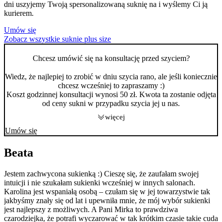
dni uszyjemy Twoją spersonalizowaną suknię na i wyślemy Ci ją
kurierem.
Umów się
Zobacz wszystkie suknie plus size
Chcesz umówić się na konsultację przed szyciem?
Wiedz, że najlepiej to zrobić w dniu szycia rano, ale jeśli koniecznie
chcesz wcześniej to zapraszamy :)
Koszt godzinnej konsultacji wynosi 50 zł. Kwota ta zostanie odjęta
od ceny sukni w przypadku szycia jej u nas.
więcej
Umów się
Beata
Jestem zachwycona sukienką :) Cieszę się, że zaufałam swojej
K
intuicji i nie szukałam sukienki wcześniej w innych salonach.
Z
Karolina jest wspaniałą osobą – czułam się w jej towarzystwie tak
w
jakbyśmy znały się od lat i upewniła mnie, że mój wybór sukienki
ś
jest najlepszy z możliwych. A Pani Mirka to prawdziwa
n
czarodziejka, że potrafi wyczarować w tak krótkim czasie takie cuda
r