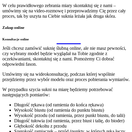
W celu prawidłowego zebrania miary skontaktuj się z nami –
umówimy się na video-rozmowę i przeprowadzimy Cię przez cały
proces, tak by uszyta na Ciebie suknia leżała jak druga skóra.
Zakup online
Konsultacje online
Jeśli chcesz zamówić suknię ślubną online, ale nie masz pewności,
czy wybrany model będzie wyglądał na Tobie zgodnie z
oczekiwaniami, skontaktuj się z nami. Pomożemy Ci dobrać
odpowiedni fason.
Umówimy się na wideokonsultację, podczas której wspólnie
przejdziemy przez wybór modelu oraz proces pobierania wymiarów.
W przypadku szycia sukni na miarę będziemy potrzebować
następujących pomiarów:
Długość rękawa
(od ramienia do końca rękawa)
Wysokość biustu
(od ramienia do punktu biustu)
Wysokość przodu
(od ramienia, przez punkt biustu, do talii)
Długość tułowia
(od ramienia, przez biust i talię, do bioder)
Głębokość dekoltu z przodu
Szerokość ramiączek – przód
(punkty, w których ręka łączy