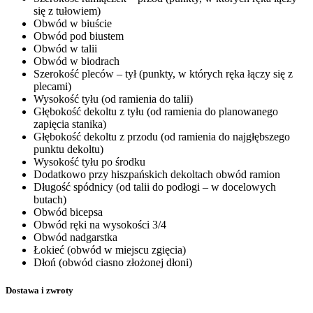
się z tułowiem)
Obwód w biuście
Obwód pod biustem
Obwód w talii
Obwód w biodrach
Szerokość pleców – tył
(punkty, w których ręka łączy się z
plecami)
Wysokość tyłu
(od ramienia do talii)
Głębokość dekoltu z tyłu
(od ramienia do planowanego
zapięcia stanika)
Głębokość dekoltu z przodu
(od ramienia do najgłębszego
punktu dekoltu)
Wysokość tyłu po środku
Dodatkowo przy hiszpańskich dekoltach
obwód ramion
Długość spódnicy
(od talii do podłogi – w docelowych
butach)
Obwód bicepsa
Obwód ręki na wysokości 3/4
Obwód nadgarstka
Łokieć
(obwód w miejscu zgięcia)
Dłoń
(obwód ciasno złożonej dłoni)
Dostawa i zwroty