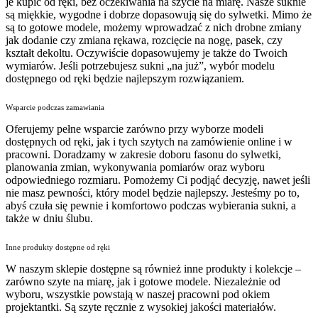
je kupić od ręki, bez oczekiwania na szycie na miarę. Nasze suknie
są miękkie, wygodne i dobrze dopasowują się do sylwetki. Mimo że
są to gotowe modele, możemy wprowadzać z nich drobne zmiany
jak dodanie czy zmiana rękawa, rozcięcie na nogę, pasek, czy
kształt dekoltu. Oczywiście dopasowujemy je także do Twoich
wymiarów. Jeśli potrzebujesz sukni „na już”, wybór modelu
dostępnego od ręki będzie najlepszym rozwiązaniem.
Wsparcie podczas zamawiania
Oferujemy pełne wsparcie zarówno przy wyborze modeli
dostępnych od ręki, jak i tych szytych na zamówienie online i w
pracowni. Doradzamy w zakresie doboru fasonu do sylwetki,
planowania zmian, wykonywania pomiarów oraz wyboru
odpowiedniego rozmiaru. Pomożemy Ci podjąć decyzję, nawet jeśli
nie masz pewności, który model będzie najlepszy. Jesteśmy po to,
abyś czuła się pewnie i komfortowo podczas wybierania sukni, a
także w dniu ślubu.
Inne produkty dostępne od ręki
W naszym sklepie dostępne są również inne produkty i kolekcje –
zarówno szyte na miarę, jak i gotowe modele. Niezależnie od
wyboru, wszystkie powstają w naszej pracowni pod okiem
projektantki. Są szyte ręcznie z wysokiej jakości materiałów.