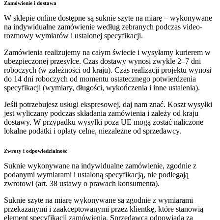
Zamówienie i dostawa
W sklepie online dostępne są suknie szyte na miarę – wykonywane
na indywidualne zamówienie według zebranych podczas video-
rozmowy wymiarów i ustalonej specyfikacji.
Zamówienia realizujemy na całym świecie i wysyłamy kurierem w
ubezpieczonej przesyłce. Czas dostawy wynosi zwykle 2–7 dni
roboczych (w zależności od kraju). Czas realizacji projektu wynosi
do 14 dni roboczych od momentu ostatecznego potwierdzenia
specyfikacji (wymiary, długości, wykończenia i inne ustalenia).
Jeśli potrzebujesz usługi ekspresowej, daj nam znać. Koszt wysyłki
jest wyliczany podczas składania zamówienia i zależy od kraju
dostawy. W przypadku wysyłki poza UE mogą zostać naliczone
lokalne podatki i opłaty celne, niezależne od sprzedawcy.
Zwroty i odpowiedzialność
Suknie wykonywane na indywidualne zamówienie, zgodnie z
podanymi wymiarami i ustaloną specyfikacją, nie podlegają
zwrotowi (art. 38 ustawy o prawach konsumenta).
Suknie szyte na miarę wykonywane są zgodnie z wymiarami
przekazanymi i zaakceptowanymi przez klientkę, które stanowią
element specyfikacji zamówienia. Sprzedawca odpowiada za