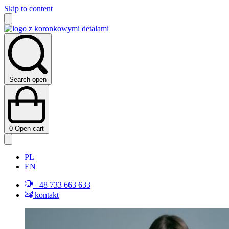
Skip to content
Search open
0
Open cart
PL
EN
+48 733 663 633
kontakt