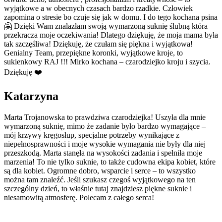
wyjątkowe a w obecnych czasach bardzo rzadkie. Człowiek
zapomina o stresie bo czuje się jak w domu. I do tego kochana psina
🤗 Dzięki Wam znalazłam swoją wymarzoną suknię ślubną która
przekracza moje oczekiwania! Dlatego dziękuję, że moja mama była
tak szczęśliwa! Dziękuję, że czułam się piękna i wyjątkowa!
Genialny Team, przepiękne koronki, wyjątkowe kroje, to
sukienkowy RAJ !!! Mirko kochana – czarodziejko kroju i szycia.
Dziękuję ❤️
Katarzyna
Marta Trojanowska to prawdziwa czarodziejka! Uszyła dla mnie
wymarzoną suknię, mimo że zadanie było bardzo wymagające –
mój krzywy kręgosłup, specjalne potrzeby wynikające z
niepełnosprawności i moje wysokie wymagania nie były dla niej
przeszkodą. Marta stanęła na wysokości zadania i spełniła moje
marzenia! To nie tylko suknie, to także cudowna ekipa kobiet, które
są dla kobiet. Ogromne dobro, wsparcie i serce – to wszystko
można tam znaleźć. Jeśli szukasz czegoś wyjątkowego na ten
szczególny dzień, to właśnie tutaj znajdziesz piękne suknie i
niesamowitą atmosferę. Polecam z całego serca!