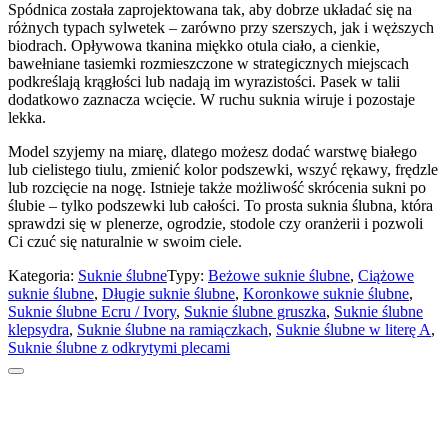
Spódnica została zaprojektowana tak, aby dobrze układać się na
różnych typach sylwetek – zarówno przy szerszych, jak i węższych
biodrach. Opływowa tkanina miękko otula ciało, a cienkie,
bawełniane tasiemki rozmieszczone w strategicznych miejscach
podkreślają krągłości lub nadają im wyrazistości. Pasek w talii
dodatkowo zaznacza wcięcie. W ruchu suknia wiruje i pozostaje
lekka.
Model szyjemy na miarę, dlatego możesz dodać warstwę białego
lub cielistego tiulu, zmienić kolor podszewki, wszyć rękawy, frędzle
lub rozcięcie na nogę. Istnieje także możliwość skrócenia sukni po
ślubie – tylko podszewki lub całości. To prosta suknia ślubna, która
sprawdzi się w plenerze, ogrodzie, stodole czy oranżerii i pozwoli
Ci czuć się naturalnie w swoim ciele.
Kategoria:
Suknie ślubne
Typy:
Beżowe suknie ślubne
,
Ciążowe
suknie ślubne
,
Długie suknie ślubne
,
Koronkowe suknie ślubne
,
Suknie ślubne Ecru / Ivory
,
Suknie ślubne gruszka
,
Suknie ślubne
klepsydra
,
Suknie ślubne na ramiączkach
,
Suknie ślubne w literę A
,
Suknie ślubne z odkrytymi plecami