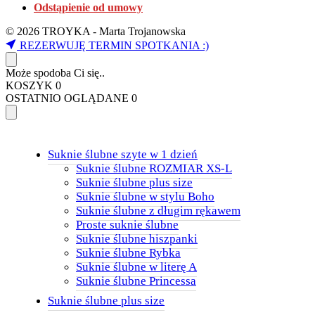
Odstąpienie od umowy
© 2026 TROYKA - Marta Trojanowska
REZERWUJĘ TERMIN SPOTKANIA :)
Może spodoba Ci się..
KOSZYK
0
OSTATNIO OGLĄDANE
0
Suknie ślubne szyte w 1 dzień
Suknie ślubne ROZMIAR XS-L
Suknie ślubne plus size
Suknie ślubne w stylu Boho
Suknie ślubne z długim rękawem
Proste suknie ślubne
Suknie ślubne hiszpanki
Suknie ślubne Rybka
Suknie ślubne w literę A
Suknie ślubne Princessa
Suknie ślubne plus size