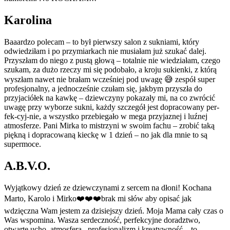
Karolina
Baaardzo polecam – to był pierwszy salon z sukniami, który
odwiedziłam i po przymiarkach nie musiałam już szukać dalej.
Przyszłam do niego z pustą głową – totalnie nie wiedziałam, czego
szukam, za dużo rzeczy mi się podobało, a kroju sukienki, z którą
wyszłam nawet nie brałam wcześniej pod uwagę 😅 zespół super
profesjonalny, a jednocześnie czułam się, jakbym przyszła do
przyjaciółek na kawkę – dziewczyny pokazały mi, na co zwrócić
uwagę przy wyborze sukni, każdy szczegół jest dopracowany per-
fek-cyj-nie, a wszystko przebiegało w mega przyjaznej i luźnej
atmosferze. Pani Mirka to mistrzyni w swoim fachu – zrobić taką
piękną i dopracowaną kieckę w 1 dzień – no jak dla mnie to są
supermoce.
A.B.V.O.
Wyjątkowy dzień ze dziewczynami z sercem na dłoni! Kochana
Marto, Karolo i Mirko❤️❤️❤️brak mi słów aby opisać jak
wdzięczna Wam jestem za dzisiejszy dzień. Moja Mama cały czas o
Was wspomina. Wasza serdeczność, perfekcyjne doradztwo,
otwarte ucho, atmosfera , profesjonalizm i kreatywność – to