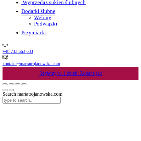
Wyprzedaż sukien ślubnych
Dodatki ślubne
Welony
Podwiązki
Przymiarki
+48 733 663 633
kontakt@martatrojanowska.com
Szyjemy w 1 dzień.
Zobacz jak
Search martatrojanowska.com