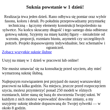
Suknia powstanie w 1 dzień!
Realizacja trwa jeden dzień. Rano odbywa się pomiar oraz wybór
fasonu, koloru i detali. Po południu przeprowadzamy przymiarkę
techniczną – łączymy elementy konstrukcji bezpośrednio na
sylwetce. Na końcu skracamy długość i tego samego dnia odbierasz
gotową suknię. Szyjemy na miarę każdej figury – niezależnie od
wzrostu, proporcji, rozmiaru biustu, asymetrii czy szczególnych
potrzeb. Projekt dopasowujemy indywidualnie, bez schematów i
ograniczeń.
Zobacz wszystkie suknie ślubne
Uszyj na miarę w 1 dzień w pracowni lub online!
Nie musisz umawiać się na konsultację przed szyciem, aby mieć
wymarzoną suknię ślubną.
Najlepszym rozwiązaniem jest przyjazd do naszej warszawskiej
pracowni na kilka godzin. Na miejscu, jeszcze przed rozpoczęciem
szycia, możesz przymierzyć ponad 250 modeli w różnych
rozmiarach, które staną się bazą do stworzenia Twojej sukni. W
każdym z nich możesz wprowadzić dowolne zmiany, a my
uszyjemy suknię idealnie dopasowaną do Twojej sylwetki — w
około 8 godzin.