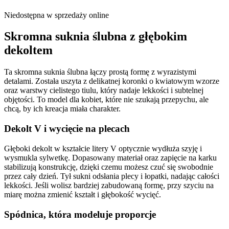
Niedostępna w sprzedaży online
Skromna suknia ślubna z głębokim
dekoltem
Ta skromna suknia ślubna łączy prostą formę z wyrazistymi
detalami. Została uszyta z delikatnej koronki o kwiatowym wzorze
oraz warstwy cielistego tiulu, który nadaje lekkości i subtelnej
objętości. To model dla kobiet, które nie szukają przepychu, ale
chcą, by ich kreacja miała charakter.
Dekolt V i wycięcie na plecach
Głęboki dekolt w kształcie litery V optycznie wydłuża szyję i
wysmukla sylwetkę. Dopasowany materiał oraz zapięcie na karku
stabilizują konstrukcję, dzięki czemu możesz czuć się swobodnie
przez cały dzień. Tył sukni odsłania plecy i łopatki, nadając całości
lekkości. Jeśli wolisz bardziej zabudowaną formę, przy szyciu na
miarę można zmienić kształt i głębokość wycięć.
Spódnica, która modeluje proporcje