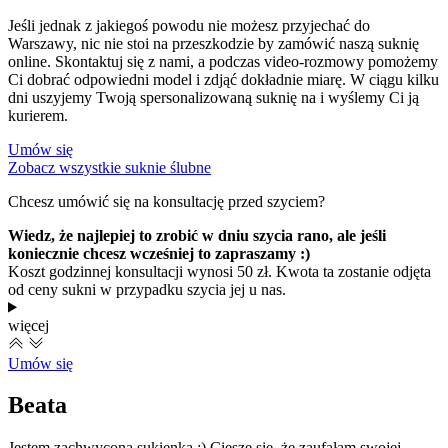
Jeśli jednak z jakiegoś powodu nie możesz przyjechać do
Warszawy, nic nie stoi na przeszkodzie by zamówić naszą suknię
online. Skontaktuj się z nami, a podczas video-rozmowy pomożemy
Ci dobrać odpowiedni model i zdjąć dokładnie miarę. W ciągu kilku
dni uszyjemy Twoją spersonalizowaną suknię na i wyślemy Ci ją
kurierem.
Umów się
Zobacz wszystkie suknie ślubne
Chcesz umówić się na konsultację przed szyciem?
Wiedz, że najlepiej to zrobić w dniu szycia rano, ale jeśli
koniecznie chcesz wcześniej to zapraszamy :)
Koszt godzinnej konsultacji wynosi 50 zł. Kwota ta zostanie odjęta
od ceny sukni w przypadku szycia jej u nas.
więcej
Umów się
Beata
Jestem zachwycona sukienką :) Cieszę się, że zaufałam swojej