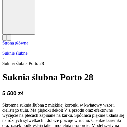
Strona główna
›
Suknie ślubne
›
Suknia ślubna Porto 28
Suknia ślubna Porto 28
5 500
zł
Skromna suknia ślubna z miękkiej koronki w kwiatowy wzór i
cielistego tiulu. Ma głęboki dekolt V z przodu oraz efektowne
wycięcie na plecach zapinane na karku. Spódnica pięknie układa się
na różnych sylwetkach i dobrze pracuje w ruchu. Cienkie tasiemki
oraz pasek podkreślają talię i modelują proporcje. Model szyty na