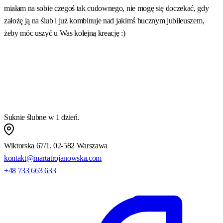
miałam na sobie czegoś tak cudownego, nie mogę się doczekać, gdy
w
założę ją na ślub i już kombinuje nad jakimś hucznym jubileuszem,
p
żeby móc uszyć u Was kolejną kreację :)
–
w
p
Suknie ślubne w 1 dzień.
Wiktorska 67/1, 02-582 Warszawa
kontakt@martatrojanowska.com
+48 733 663 633