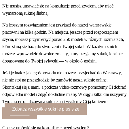
Nie musisz umawiać się na konsultację przed szyciem, aby mieć
wymarzoną suknię ślubną.
Najlepszym rozwiązaniem jest przyjazd do naszej warszawskiej
pracowni na kilka godzin. Na miejscu, jeszcze przed rozpoczęciem
szycia, możesz przymierzyć ponad 250 modeli w różnych rozmiarach,
które staną się bazą do stworzenia Twojej sukni. W każdym z nich
możesz wprowadzić dowolne zmiany, a my uszyjemy suknię idealnie
dopasowaną do Twojej sylwetki — w około 8 godzin.
Jeśli jednak z jakiegoś powodu nie możesz przyjechać do Warszawy,
nic nie stoi na przeszkodzie by zamówić naszą suknię online.
Skontaktuj się z nami, a podczas video-rozmowy pomożemy Ci dobrać
odpowiedni model i zdjąć dokładnie miarę. W ciągu kilku dni uszyjemy
Twoją spersonalizowaną suknię na i wyślemy Ci ją kurierem.
Zobacz wszystkie suknie plus size
Umów się
Chcesz umówić się na konsultację przed szyciem?