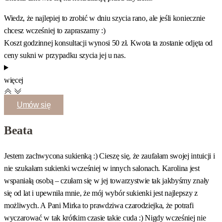
Wiedz, że najlepiej to zrobić w dniu szycia rano, ale jeśli koniecznie
chcesz wcześniej to zapraszamy :)
Koszt godzinnej konsultacji wynosi 50 zł. Kwota ta zostanie odjęta od
ceny sukni w przypadku szycia jej u nas.
więcej
Umów się
Beata
Jestem zachwycona sukienką :) Cieszę się, że zaufałam swojej intuicji i
K
nie szukałam sukienki wcześniej w innych salonach. Karolina jest
Z
wspaniałą osobą – czułam się w jej towarzystwie tak jakbyśmy znały
n
się od lat i upewniła mnie, że mój wybór sukienki jest najlepszy z
p
możliwych. A Pani Mirka to prawdziwa czarodziejka, że potrafi
m
wyczarować w tak krótkim czasie takie cuda :) Nigdy wcześniej nie
g