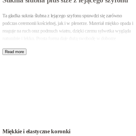
Suknia ślubna plus size z lejącego szyfonu
Ta gładka suknia ślubna z lejącego szyfonu sprawdzi się zarówno
podczas ceremonii kościelnej, jak i w plenerze. Materiał miękko opada i
reaguje na ruch oraz podmuch wiatru, dzięki czemu sylwetka wygląda
naturalnie i lekko. Prosta forma daje dużą swobodę w doborze
dodatków – od wianka po wyrazistą biżuterię.
Dekolt ma kształt serca, który podkreśla biust, zachowując równowagę
proporcji. Rękawy delikatnie otulają ramiona, a ich wierzchnia warstwa
posiada subtelne rozcięcia. Zapewniają one przewiewność i sprawiają,
że ręce prezentują się smuklej.
Po bokach talii wszyto koronkowe wstawki w drobne kropeczki. To
bawełniana koronka z beżowym haftem, kontrastująca z białą bazą
sukni. Ten sam beżowy motyw powtórzono przy pęknięciach rękawów
oraz przy rozcięciu na nodze. Rozporek zwiększa swobodę ruchu i
dodatkowo wydłuża optycznie sylwetkę.
Miękkie i elastyczne koronki