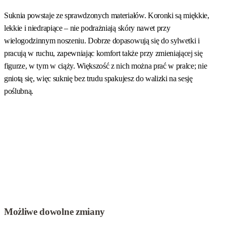
Suknia ślubna plus size z szyfonu jest lekka, miękka i elastyczna.
Dobrze dopasowuje się do ciała, także wtedy, gdy między dniem szycia
Suknia powstaje ze sprawdzonych materiałów. Koronki są miękkie,
a ślubem zmieni się waga. W wersji podstawowej posiada długie
lekkie i niedrapiące – nie podrażniają skóry nawet przy
rękawy i rozcięcie, ale podczas szycia na miarę możesz z nich
wielogodzinnym noszeniu. Dobrze dopasowują się do sylwetki i
zrezygnować. Możliwa jest zmiana kształtu dekoltu, fasonu rękawów
pracują w ruchu, zapewniając komfort także przy zmieniającej się
czy zwiększenie objętości spódnicy poprzez dodanie warstwy tiulu pod
figurze, w tym w ciąży. Większość z nich można prać w pralce; nie
szyfonem.
gniotą się, więc suknię bez trudu spakujesz do walizki na sesję
poślubną.
Kategoria:
Suknie ślubne plus size
Typy:
Beżowe suknie ślubne
,
Ciążowe suknie ślubne
,
Długie suknie ślubne
,
Dopasowane suknie
ślubne
,
Klasyczne suknie ślubne
,
Koronkowe suknie ślubne
,
Proste
suknie ślubne
,
Romantyczne suknie ślubne
,
Suknie ślubne Ecru / Ivory
,
Suknie ślubne glamour
,
Suknie ślubne gruszka
,
Suknie ślubne
klepsydra
,
Suknie ślubne z dekoltem w łódkę
,
Suknie ślubne z długim
rękawem
,
Suknie ślubne z odkrytymi plecami
Możliwe dowolne zmiany