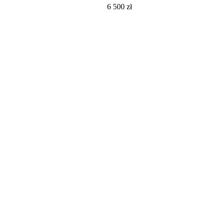
6 500
zł