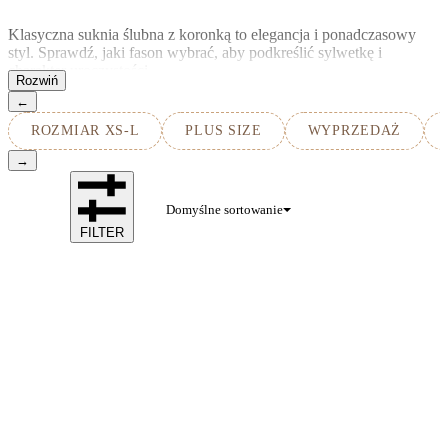
Klasyczna suknia ślubna z koronką to elegancja i ponadczasowy
styl. Sprawdź, jaki fason wybrać, aby podkreślić sylwetkę i
charakter uroczystości.
←
ROZMIAR XS-L
PLUS SIZE
WYPRZEDAŻ
→
Domyślne sortowanie
FILTER