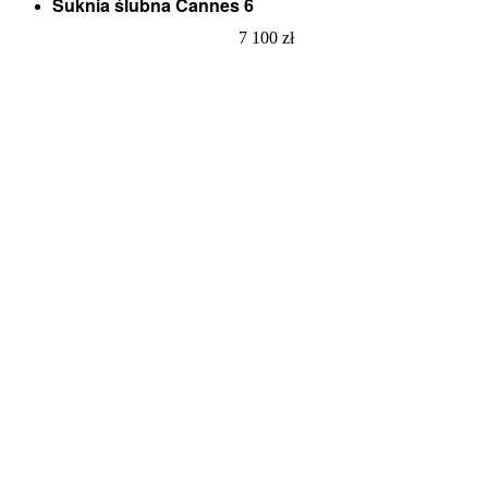
Suknia ślubna Cannes 6
7 100
zł