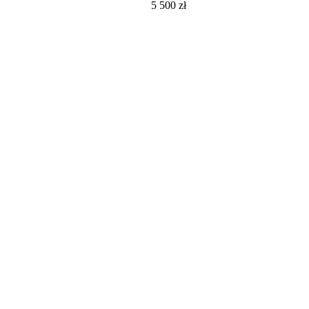
5 500
zł