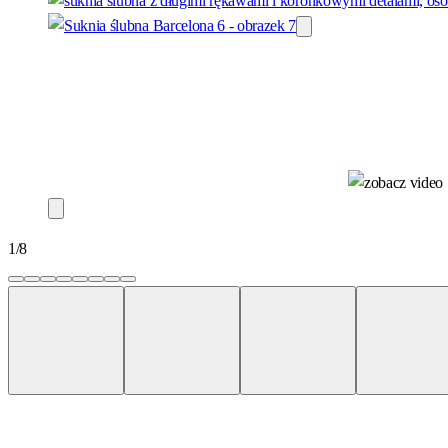
1
/
8