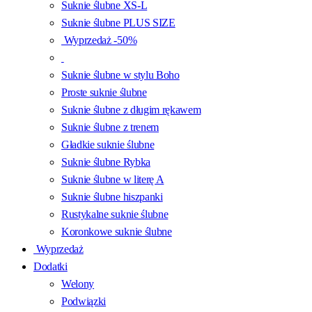
Suknie ślubne XS-L
Suknie ślubne PLUS SIZE
Wyprzedaż -50%
Suknie ślubne w stylu Boho
Proste suknie ślubne
Suknie ślubne z długim rękawem
Suknie ślubne z trenem
Gładkie suknie ślubne
Suknie ślubne Rybka
Suknie ślubne w literę A
Suknie ślubne hiszpanki
Rustykalne suknie ślubne
Koronkowe suknie ślubne
Wyprzedaż
Dodatki
Welony
Podwiązki