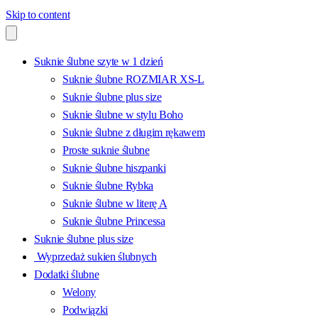
Skip to content
Suknie ślubne szyte w 1 dzień
Suknie ślubne ROZMIAR XS-L
Suknie ślubne plus size
Suknie ślubne w stylu Boho
Suknie ślubne z długim rękawem
Proste suknie ślubne
Suknie ślubne hiszpanki
Suknie ślubne Rybka
Suknie ślubne w literę A
Suknie ślubne Princessa
Suknie ślubne plus size
Wyprzedaż sukien ślubnych
Dodatki ślubne
Welony
Podwiązki