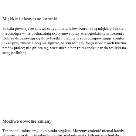
ślubna plus size dobrze pracuje w tańcu i daje swobodę kroków.
Bufiaste rękawy z rozcięciami na całej długości są lekko
zbluzowane i połączone w środkowej części, co pozwala osłonić
ręce bez uczucia ciężkości.
Miękkie i elastyczne koronki
Na plecach znajdują się delikatne frędzle, które poruszają się przy
Suknia powstaje ze sprawdzonych materiałów. Koronki są miękkie, lekkie i
każdym ruchu. Jeśli wolisz inną wersję, podczas szycia na miarę
niedrapiące – nie podrażniają skóry nawet przy wielogodzinnym noszeniu.
możesz zmienić kształt lub długość rękawów, usunąć je całkowicie,
Dobrze dopasowują się do sylwetki i pracują w ruchu, zapewniając komfort
zmodyfikować dekolt, dodać lub ograniczyć rozcięcie w spódnicy,
także przy zmieniającej się figurze, w tym w ciąży. Większość z nich można
prać w pralce; nie gniotą się, więc suknię bez trudu spakujesz do walizki na
zmienić kolor podszewki albo ilość frędzli. To suknia ślubna plus
sesję poślubną.
size, którą dopasujesz do własnych potrzeb.
Kategoria:
Suknie ślubne plus size
Typy:
Ciążowe suknie ślubne
,
Długie suknie ślubne
,
Koronkowe suknie ślubne
,
Romantyczne
suknie ślubne
,
Rustykalne suknie ślubne
,
Suknie ślubne Ecru /
Ivory
,
Suknie ślubne gruszka
,
Suknie ślubne jabłko
,
Suknie ślubne
klepsydra
,
Suknie ślubne na plażę
,
Suknie ślubne w literę A
,
Suknie
ślubne w stylu Boho
,
Suknie ślubne z dekoltem V
,
Suknie ślubne z
długim rękawem
Możliwe dowolne zmiany
Ten model traktujemy jako punkt wyjścia. Możemy zmienić niemal każdy
element: kształt i głębokość dekoltu, wykończenia, falbany czy frędzle.