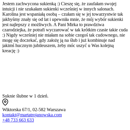
Jestem zachwycona sukienką :) Cieszę się, że zaufałam swojej
K
intuicji i nie szukałam sukienki wcześniej w innych salonach.
Z
Karolina jest wspaniałą osobą – czułam się w jej towarzystwie tak
w
jakbyśmy znały się od lat i upewniła mnie, że mój wybór sukienki
ś
jest najlepszy z możliwych. A Pani Mirka to prawdziwa
n
czarodziejka, że potrafi wyczarować w tak krótkim czasie takie cuda
r
:) Nigdy wcześniej nie miałam na sobie czegoś tak cudownego, nie
w
mogę się doczekać, gdy założę ją na ślub i już kombinuje nad
p
jakimś hucznym jubileuszem, żeby móc uszyć u Was kolejną
p
kreację :)
m
a
Suknie ślubne w 1 dzień.
Wiktorska 67/1, 02-582 Warszawa
kontakt@martatrojanowska.com
+48 733 663 633