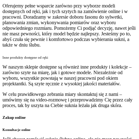
Oferujemy pełne wsparcie zarówno przy wyborze modeli
dostępnych od ręki, jak i tych szytych na zamówienie online i w
pracowni. Doradzamy w zakresie doboru fasonu do sylwetki,
planowania zmian, wykonywania pomiarów oraz wyboru
odpowiedniego rozmiaru. Pomożemy Ci podjąć decyzję, nawet jeśli
nie masz pewności, który model będzie najlepszy. Jesteśmy po to,
abyś czuła się pewnie i komfortowo podczas wybierania sukni, a
także w dniu ślubu.
Inne produkty dostępne od ręki
W naszym sklepie dostępne są również inne produkty i kolekcje –
zarówno szyte na miarę, jak i gotowe modele. Niezależnie od
wyboru, wszystkie powstają w naszej pracowni pod okiem
projektantki. Są szyte ręcznie z wysokiej jakości materiałów.
W celu prawidłowego zebrania miary skontaktuj się z nami –
umówimy się na video-rozmowę i przeprowadzimy Cię przez cały
proces, tak by uszyta na Ciebie suknia leżała jak druga skóra.
Zakup online
Konsultacje online