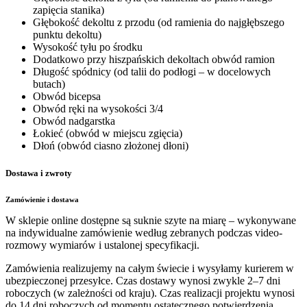
zapięcia stanika)
Głębokość dekoltu z przodu
(od ramienia do najgłębszego
punktu dekoltu)
Wysokość tyłu po środku
Dodatkowo przy hiszpańskich dekoltach
obwód ramion
Długość spódnicy
(od talii do podłogi – w docelowych
butach)
Obwód bicepsa
Obwód ręki na wysokości 3/4
Obwód nadgarstka
Łokieć
(obwód w miejscu zgięcia)
Dłoń
(obwód ciasno złożonej dłoni)
Dostawa i zwroty
Zamówienie i dostawa
W sklepie online dostępne są suknie szyte na miarę – wykonywane
na indywidualne zamówienie według zebranych podczas video-
rozmowy wymiarów i ustalonej specyfikacji.
Zamówienia realizujemy na całym świecie i wysyłamy kurierem w
ubezpieczonej przesyłce. Czas dostawy wynosi zwykle 2–7 dni
roboczych (w zależności od kraju). Czas realizacji projektu wynosi
do 14 dni roboczych od momentu ostatecznego potwierdzenia