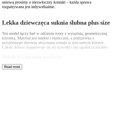
umową prosimy o niezwłoczny kontakt – każda sprawa
rozpatrywana jest indywidualnie.
Lekka dziewczęca suknia ślubna plus size
Ten model łączy biel w odcieniu ivory z wyrazistą, geometryczną
koronką. Materiał jest miękki i elastyczny, a podszewka z
przyjemnego dżerseju utrzymana została w tym samym kolorze.
Całość dobrze dopasowuje się do sylwetki i nie ogranicza ruchów.
Dekolt V i subtelne prześwity
Dekolt w kształcie litery V wykończono wąską, bawełnianą
tasiemką o ząbkowanej krawędzi. Podszewka przy biuście została
wszyta kilka centymetrów niżej niż linia koronki, dzięki czemu
wzór delikatnie prześwituje przy krawędzi. Taki zabieg podkreśla
górę sylwetki bez nadmiaru odsłonięć.
Spódnica z koła i wygodne rękawy
Spódnica składa się z wąskiej, trapezowej podszewki z rozcięciem
oraz warstwy koronki skrojonej z pełnego koła. Dzięki temu suknia