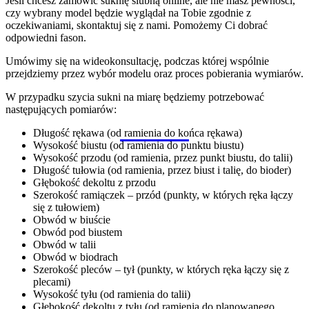
Jeśli chcesz zamówić suknię ślubną online, ale nie masz pewności,
czy wybrany model będzie wyglądał na Tobie zgodnie z
oczekiwaniami, skontaktuj się z nami. Pomożemy Ci dobrać
odpowiedni fason.
Umówimy się na wideokonsultację, podczas której wspólnie
przejdziemy przez wybór modelu oraz proces pobierania wymiarów.
W przypadku szycia sukni na miarę będziemy potrzebować
następujących pomiarów:
Długość rękawa
(od ramienia do końca rękawa)
Wysokość biustu
(od ramienia do punktu biustu)
Wysokość przodu
(od ramienia, przez punkt biustu, do talii)
Długość tułowia
(od ramienia, przez biust i talię, do bioder)
Głębokość dekoltu z przodu
Szerokość ramiączek – przód
(punkty, w których ręka łączy
się z tułowiem)
Obwód w biuście
Obwód pod biustem
Obwód w talii
Obwód w biodrach
Szerokość pleców – tył
(punkty, w których ręka łączy się z
plecami)
Wysokość tyłu
(od ramienia do talii)
Głębokość dekoltu z tyłu
(od ramienia do planowanego