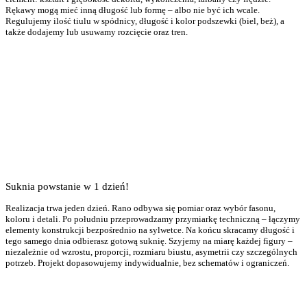
Rękawy mogą mieć inną długość lub formę – albo nie być ich wcale.
Regulujemy ilość tiulu w spódnicy, długość i kolor podszewki (biel, beż), a
także dodajemy lub usuwamy rozcięcie oraz tren.
Suknia powstanie w 1 dzień!
Realizacja trwa jeden dzień. Rano odbywa się pomiar oraz wybór fasonu,
koloru i detali. Po południu przeprowadzamy przymiarkę techniczną – łączymy
elementy konstrukcji bezpośrednio na sylwetce. Na końcu skracamy długość i
tego samego dnia odbierasz gotową suknię. Szyjemy na miarę każdej figury –
niezależnie od wzrostu, proporcji, rozmiaru biustu, asymetrii czy szczególnych
potrzeb. Projekt dopasowujemy indywidualnie, bez schematów i ograniczeń.