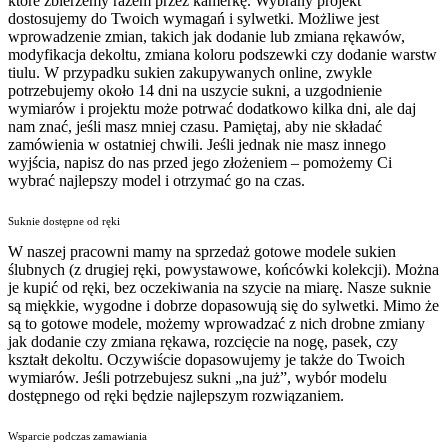
które zbierzemy razem przez kamerkę. Wybrany projekt
dostosujemy do Twoich wymagań i sylwetki. Możliwe jest
wprowadzenie zmian, takich jak dodanie lub zmiana rękawów,
modyfikacja dekoltu, zmiana koloru podszewki czy dodanie warstw
tiulu. W przypadku sukien zakupywanych online, zwykle
potrzebujemy około 14 dni na uszycie sukni, a uzgodnienie
wymiarów i projektu może potrwać dodatkowo kilka dni, ale daj
nam znać, jeśli masz mniej czasu. Pamiętaj, aby nie składać
zamówienia w ostatniej chwili. Jeśli jednak nie masz innego
wyjścia, napisz do nas przed jego złożeniem – pomożemy Ci
wybrać najlepszy model i otrzymać go na czas.
Suknie dostępne od ręki
W naszej pracowni mamy na sprzedaż gotowe modele sukien
ślubnych (z drugiej ręki, powystawowe, końcówki kolekcji). Można
je kupić od ręki, bez oczekiwania na szycie na miarę. Nasze suknie
są miękkie, wygodne i dobrze dopasowują się do sylwetki. Mimo że
są to gotowe modele, możemy wprowadzać z nich drobne zmiany
jak dodanie czy zmiana rękawa, rozcięcie na nogę, pasek, czy
kształt dekoltu. Oczywiście dopasowujemy je także do Twoich
wymiarów. Jeśli potrzebujesz sukni „na już”, wybór modelu
dostępnego od ręki będzie najlepszym rozwiązaniem.
Wsparcie podczas zamawiania