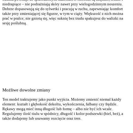
niedrapiące – nie podrażniają skóry nawet przy wielogodzinnym noszeniu.
Dobrze dopasowują się do sylwetki i pracują w ruchu, zapewniając komfort
także przy zmieniającej się figurze, w tym w ciąży. Większość z nich można
prać w pralce; nie gniotą się, więc suknię bez trudu spakujesz do walizki na
sesję poślubną.
Możliwe dowolne zmiany
Ten model traktujemy jako punkt wyjścia. Możemy zmienić niemal każdy
element: kształt i głębokość dekoltu, wykończenia, falbany czy frędzle.
Rękawy mogą mieć inną długość lub formę – albo nie być ich wcale.
Regulujemy ilość tiulu w spódnicy, długość i kolor podszewki (biel, beż), a
także dodajemy lub usuwamy rozcięcie oraz tren.