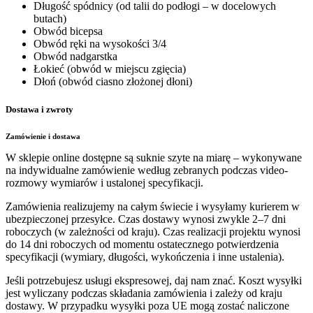
Długość spódnicy
(od talii do podłogi – w docelowych
butach)
Obwód bicepsa
Obwód ręki na wysokości 3/4
Obwód nadgarstka
Łokieć
(obwód w miejscu zgięcia)
Dłoń
(obwód ciasno złożonej dłoni)
Dostawa i zwroty
Zamówienie i dostawa
W sklepie online dostępne są suknie szyte na miarę – wykonywane
na indywidualne zamówienie według zebranych podczas video-
rozmowy wymiarów i ustalonej specyfikacji.
Zamówienia realizujemy na całym świecie i wysyłamy kurierem w
ubezpieczonej przesyłce. Czas dostawy wynosi zwykle 2–7 dni
roboczych (w zależności od kraju). Czas realizacji projektu wynosi
do 14 dni roboczych od momentu ostatecznego potwierdzenia
specyfikacji (wymiary, długości, wykończenia i inne ustalenia).
Jeśli potrzebujesz usługi ekspresowej, daj nam znać. Koszt wysyłki
jest wyliczany podczas składania zamówienia i zależy od kraju
dostawy. W przypadku wysyłki poza UE mogą zostać naliczone