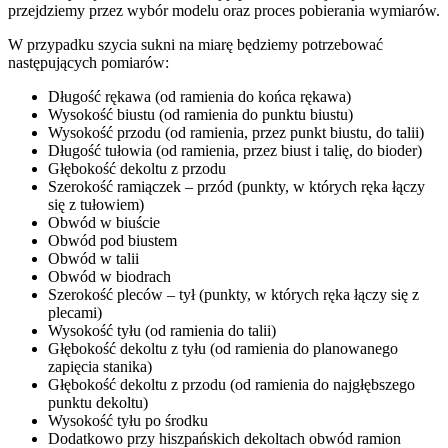
przejdziemy przez wybór modelu oraz proces pobierania wymiarów.
W przypadku szycia sukni na miarę będziemy potrzebować
następujących pomiarów:
Długość rękawa
(od ramienia do końca rękawa)
Wysokość biustu
(od ramienia do punktu biustu)
Wysokość przodu
(od ramienia, przez punkt biustu, do talii)
Długość tułowia
(od ramienia, przez biust i talię, do bioder)
Głębokość dekoltu z przodu
Szerokość ramiączek – przód
(punkty, w których ręka łączy
się z tułowiem)
Obwód w biuście
Obwód pod biustem
Obwód w talii
Obwód w biodrach
Szerokość pleców – tył
(punkty, w których ręka łączy się z
plecami)
Wysokość tyłu
(od ramienia do talii)
Głębokość dekoltu z tyłu
(od ramienia do planowanego
zapięcia stanika)
Głębokość dekoltu z przodu
(od ramienia do najgłębszego
punktu dekoltu)
Wysokość tyłu po środku
Dodatkowo przy hiszpańskich dekoltach
obwód ramion