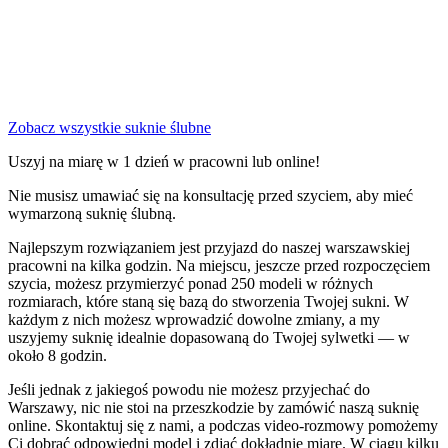
Zobacz wszystkie suknie ślubne
Uszyj na miarę w 1 dzień w pracowni lub online!
Nie musisz umawiać się na konsultację przed szyciem, aby mieć
wymarzoną suknię ślubną.
Najlepszym rozwiązaniem jest przyjazd do naszej warszawskiej
pracowni na kilka godzin. Na miejscu, jeszcze przed rozpoczęciem
szycia, możesz przymierzyć ponad 250 modeli w różnych
rozmiarach, które staną się bazą do stworzenia Twojej sukni. W
każdym z nich możesz wprowadzić dowolne zmiany, a my
uszyjemy suknię idealnie dopasowaną do Twojej sylwetki — w
około 8 godzin.
Jeśli jednak z jakiegoś powodu nie możesz przyjechać do
Warszawy, nic nie stoi na przeszkodzie by zamówić naszą suknię
online. Skontaktuj się z nami, a podczas video-rozmowy pomożemy
Ci dobrać odpowiedni model i zdjąć dokładnie miarę. W ciągu kilku