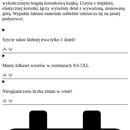
wykończonym bogatą koronkową krajką. Uszyta z miękkiej,
elastycznej koronki, łączy wyrazisty detal z wyważoną, stonowaną
górą. Wypukła faktura materiału subtelnie odznacza się na jasnej
podszewce.
Szycie sukni ślubnej trwa tylko 1 dzień!
Mamy kilkaset wzorów w rozmiarach XS-5XL
Nieograniczona liczba zmian w cenie!