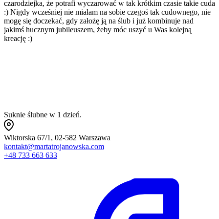
czarodziejka, że potrafi wyczarować w tak krótkim czasie takie cuda
r
:) Nigdy wcześniej nie miałam na sobie czegoś tak cudownego, nie
w
mogę się doczekać, gdy założę ją na ślub i już kombinuje nad
p
jakimś hucznym jubileuszem, żeby móc uszyć u Was kolejną
p
kreację :)
m
a
Suknie ślubne w 1 dzień.
Wiktorska 67/1, 02-582 Warszawa
kontakt@martatrojanowska.com
+48 733 663 633