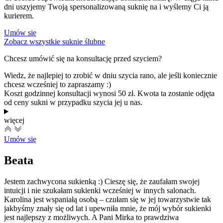
dni uszyjemy Twoją spersonalizowaną suknię na i wyślemy Ci ją
kurierem.
Umów się
Zobacz wszystkie suknie ślubne
Chcesz umówić się na konsultację przed szyciem?
Wiedz, że najlepiej to zrobić w dniu szycia rano, ale jeśli koniecznie
chcesz wcześniej to zapraszamy :)
Koszt godzinnej konsultacji wynosi 50 zł. Kwota ta zostanie odjęta
od ceny sukni w przypadku szycia jej u nas.
więcej
Umów się
Beata
Jestem zachwycona sukienką :) Cieszę się, że zaufałam swojej
K
intuicji i nie szukałam sukienki wcześniej w innych salonach.
Z
Karolina jest wspaniałą osobą – czułam się w jej towarzystwie tak
w
jakbyśmy znały się od lat i upewniła mnie, że mój wybór sukienki
ś
jest najlepszy z możliwych. A Pani Mirka to prawdziwa
n