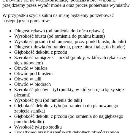
przejdziemy przez wybór modelu oraz proces pobierania wymiarów.
W przypadku szycia sukni na miarę będziemy potrzebować
następujących pomiarów:
Długość rękawa
(od ramienia do końca rękawa)
Wysokość biustu
(od ramienia do punktu biustu)
Wysokość przodu
(od ramienia, przez punkt biustu, do talii)
Długość tułowia
(od ramienia, przez biust i talię, do bioder)
Głębokość dekoltu z przodu
Szerokość ramiączek – przód
(punkty, w których ręka łączy
się z tułowiem)
Obwód w biuście
Obwód pod biustem
Obwód w talii
Obwód w biodrach
Szerokość pleców – tył
(punkty, w których ręka łączy się z
plecami)
Wysokość tyłu
(od ramienia do talii)
Głębokość dekoltu z tyłu
(od ramienia do planowanego
zapięcia stanika)
Głębokość dekoltu z przodu
(od ramienia do najgłębszego
punktu dekoltu)
Wysokość tyłu po środku
Dodatkowo przy hiszpańskich dekoltach
obwód ramion