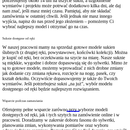
potrzebujemy około 14 dni na uszycie sukni, a uzgodnienie
wymiarów i projektu może potrwać dodatkowo kilka dni, ale daj
nam znać, jeśli masz mniej czasu. Pamiętaj, aby nie składać
zamówienia w ostatniej chwili. Jeśli jednak nie masz innego
wyjścia, napisz do nas przed jego złożeniem – pomożemy Ci
wybrać najlepszy model i otrzymać go na czas.
Suknie dostępne od ręki
W naszej pracowni mamy na sprzedaż gotowe modele sukien
ślubnych (z drugiej ręki, powystawowe, końcówki kolekcji). Można
je kupić od ręki, bez oczekiwania na szycie na miarę. Nasze suknie
są miękkie, wygodne i dobrze dopasowują się do sylwetki. Mimo że
są to gotowe modele, możemy wprowadzać z nich drobne zmiany
jak dodanie czy zmiana rękawa, rozcięcie na nogę, pasek, czy
kształt dekoltu. Oczywiście dopasowujemy je także do Twoich
wymiarów. Jeśli potrzebujesz sukni „na już”, wybór modelu
dostępnego od ręki będzie najlepszym rozwiązaniem.
Wsparcie podczas zamawiania
Oferujemy pełne wsparcie zarówno przy wyborze modeli
dostępnych od ręki, jak i tych szytych na zamówienie online i w
pracowni. Doradzamy w zakresie doboru fasonu do sylwetki,
planowania zmian, wykonywania pomiarów oraz wyboru