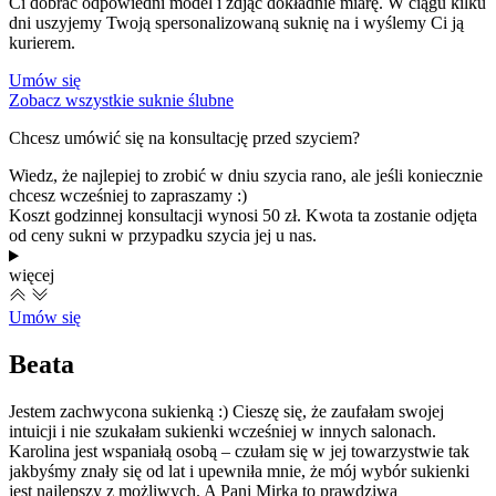
Ci dobrać odpowiedni model i zdjąć dokładnie miarę. W ciągu kilku
dni uszyjemy Twoją spersonalizowaną suknię na i wyślemy Ci ją
kurierem.
Umów się
Zobacz wszystkie suknie ślubne
Chcesz umówić się na konsultację przed szyciem?
Wiedz, że najlepiej to zrobić w dniu szycia rano, ale jeśli koniecznie
chcesz wcześniej to zapraszamy :)
Koszt godzinnej konsultacji wynosi 50 zł. Kwota ta zostanie odjęta
od ceny sukni w przypadku szycia jej u nas.
więcej
Umów się
Beata
Jestem zachwycona sukienką :) Cieszę się, że zaufałam swojej
K
intuicji i nie szukałam sukienki wcześniej w innych salonach.
Z
Karolina jest wspaniałą osobą – czułam się w jej towarzystwie tak
w
jakbyśmy znały się od lat i upewniła mnie, że mój wybór sukienki
ś
jest najlepszy z możliwych. A Pani Mirka to prawdziwa
n