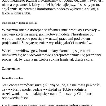
odpowiedniego rozmiaru. Pomożemy Ci podjąć decyzję, nawet jeśli
nie masz pewności, który model będzie najlepszy. Jesteśmy po to,
abyś czuła się pewnie i komfortowo podczas wybierania sukni, a
także w dniu ślubu.
Inne produkty dostępne od ręki
W naszym sklepie dostępne są również inne produkty i kolekcje –
zarówno szyte na miarę, jak i gotowe modele. Niezależnie od
wyboru, wszystkie powstają w naszej pracowni pod okiem
projektantki. Są szyte ręcznie z wysokiej jakości materiałów.
W celu prawidłowego zebrania miary skontaktuj się z nami –
umówimy się na video-rozmowę i przeprowadzimy Cię przez cały
proces, tak by uszyta na Ciebie suknia leżała jak druga skóra.
Zakup online
Konsultacje online
Jeśli chcesz zamówić suknię ślubną online, ale nie masz pewności,
czy wybrany model będzie wyglądał na Tobie zgodnie z
oczekiwaniami, skontaktuj się z nami. Pomożemy Ci dobrać
odpowiedni fason.
Umówimy się na wideokonsultację, podczas której wspólnie