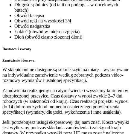
Długość spódnicy
(od talii do podłogi – w docelowych
butach)
Obwód bicepsa
Obwód ręki na wysokości 3/4
Obwód nadgarstka
Łokieć
(obwód w miejscu zgięcia)
Dłoń
(obwód ciasno złożonej dłoni)
Dostawa i zwroty
Zamówienie i dostawa
W sklepie online dostępne są suknie szyte na miarę – wykonywane
na indywidualne zamówienie według zebranych podczas video-
rozmowy wymiarów i ustalonej specyfikacji.
Zamówienia realizujemy na całym świecie i wysyłamy kurierem w
ubezpieczonej przesyłce. Czas dostawy wynosi zwykle 2–7 dni
roboczych (w zależności od kraju). Czas realizacji projektu wynosi
do 14 dni roboczych od momentu ostatecznego potwierdzenia
specyfikacji (wymiary, długości, wykończenia i inne ustalenia).
Jeśli potrzebujesz usługi ekspresowej, daj nam znać. Koszt wysyłki
jest wyliczany podczas składania zamówienia i zależy od kraju
dostawy. W przypadku wysyłki poza UE mogą zostać naliczone