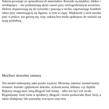
Suknia powstaje ze sprawdzonych materiałów. Koronki są miękkie, lekkie i
niedrapiące – nie podrażniają skóry nawet przy wielogodzinnym noszeniu.
Dobrze dopasowują się do sylwetki i pracują w ruchu, zapewniając komfort
także przy zmieniającej się figurze, w tym w ciąży. Większość z nich można
prać w pralce; nie gniotą się, więc suknię bez trudu spakujesz do walizki na
sesję poślubną.
Możliwe dowolne zmiany
Ten model traktujemy jako punkt wyjścia. Możemy zmienić niemal każdy
element: kształt i głębokość dekoltu, wykończenia, falbany czy frędzle.
Rękawy mogą mieć inną długość lub formę – albo nie być ich wcale.
Regulujemy ilość tiulu w spódnicy, długość i kolor podszewki (biel, beż), a
także dodajemy lub usuwamy rozcięcie oraz tren.