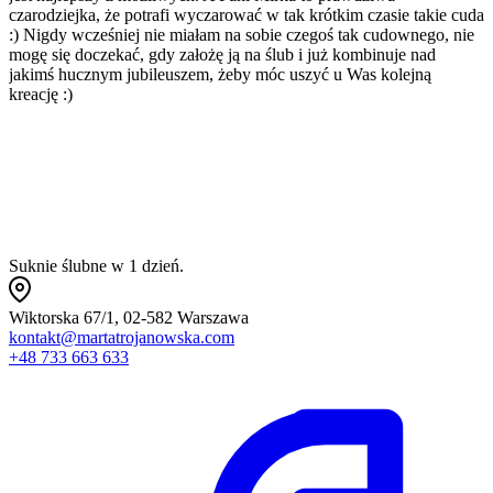
czarodziejka, że potrafi wyczarować w tak krótkim czasie takie cuda
r
:) Nigdy wcześniej nie miałam na sobie czegoś tak cudownego, nie
w
mogę się doczekać, gdy założę ją na ślub i już kombinuje nad
p
jakimś hucznym jubileuszem, żeby móc uszyć u Was kolejną
p
kreację :)
m
a
Suknie ślubne w 1 dzień.
Wiktorska 67/1, 02-582 Warszawa
kontakt@martatrojanowska.com
+48 733 663 633