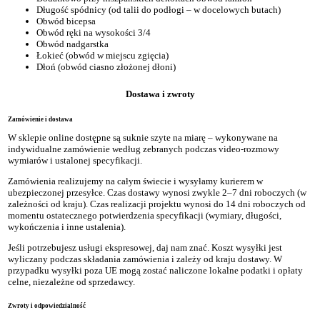
Długość spódnicy
(od talii do podłogi – w docelowych butach)
Obwód bicepsa
Obwód ręki na wysokości 3/4
Obwód nadgarstka
Łokieć
(obwód w miejscu zgięcia)
Dłoń
(obwód ciasno złożonej dłoni)
Dostawa i zwroty
Zamówienie i dostawa
W sklepie online dostępne są suknie szyte na miarę – wykonywane na
indywidualne zamówienie według zebranych podczas video-rozmowy
wymiarów i ustalonej specyfikacji.
Zamówienia realizujemy na całym świecie i wysyłamy kurierem w
ubezpieczonej przesyłce. Czas dostawy wynosi zwykle 2–7 dni roboczych (w
zależności od kraju). Czas realizacji projektu wynosi do 14 dni roboczych od
momentu ostatecznego potwierdzenia specyfikacji (wymiary, długości,
wykończenia i inne ustalenia).
Jeśli potrzebujesz usługi ekspresowej, daj nam znać. Koszt wysyłki jest
wyliczany podczas składania zamówienia i zależy od kraju dostawy. W
przypadku wysyłki poza UE mogą zostać naliczone lokalne podatki i opłaty
celne, niezależne od sprzedawcy.
Zwroty i odpowiedzialność