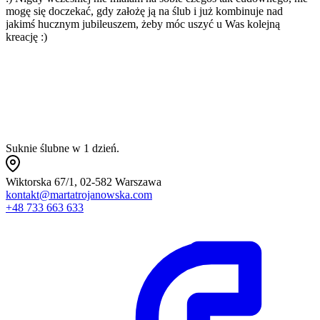
mogę się doczekać, gdy założę ją na ślub i już kombinuje nad
p
jakimś hucznym jubileuszem, żeby móc uszyć u Was kolejną
p
kreację :)
m
a
Suknie ślubne w 1 dzień.
Wiktorska 67/1, 02-582 Warszawa
kontakt@martatrojanowska.com
+48 733 663 633