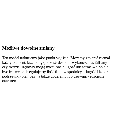
Romantyczne suknie ślubne
,
Suknie ślubne Ecru / Ivory
,
Suknie
ślubne gruszka
,
Suknie ślubne jabłko
,
Suknie ślubne klepsydra
,
Suknie ślubne Retro / Vintage
,
Suknie ślubne w literę A
,
Suknie
ślubne z dekoltem pod szyję
,
Suknie ślubne z długim rękawem
Możliwe dowolne zmiany
Ten model traktujemy jako punkt wyjścia. Możemy zmienić niemal
każdy element: kształt i głębokość dekoltu, wykończenia, falbany
czy frędzle. Rękawy mogą mieć inną długość lub formę – albo nie
być ich wcale. Regulujemy ilość tiulu w spódnicy, długość i kolor
podszewki (biel, beż), a także dodajemy lub usuwamy rozcięcie
oraz tren.