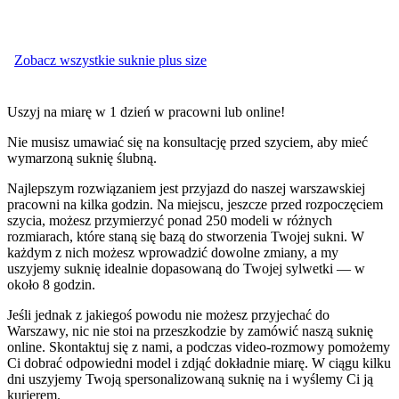
Zobacz wszystkie suknie plus size
Uszyj na miarę w 1 dzień w pracowni lub online!
Nie musisz umawiać się na konsultację przed szyciem, aby mieć
wymarzoną suknię ślubną.
Najlepszym rozwiązaniem jest przyjazd do naszej warszawskiej
pracowni na kilka godzin. Na miejscu, jeszcze przed rozpoczęciem
szycia, możesz przymierzyć ponad 250 modeli w różnych
rozmiarach, które staną się bazą do stworzenia Twojej sukni. W
każdym z nich możesz wprowadzić dowolne zmiany, a my
uszyjemy suknię idealnie dopasowaną do Twojej sylwetki — w
około 8 godzin.
Jeśli jednak z jakiegoś powodu nie możesz przyjechać do
Warszawy, nic nie stoi na przeszkodzie by zamówić naszą suknię
online. Skontaktuj się z nami, a podczas video-rozmowy pomożemy
Ci dobrać odpowiedni model i zdjąć dokładnie miarę. W ciągu kilku
dni uszyjemy Twoją spersonalizowaną suknię na i wyślemy Ci ją
kurierem.