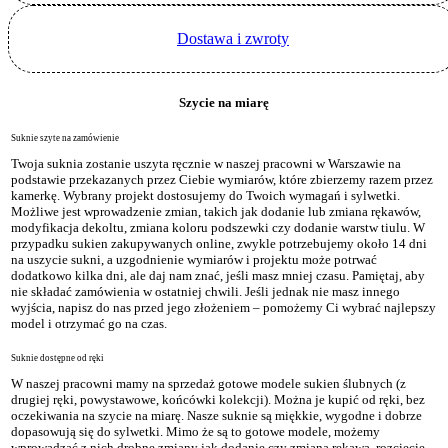
Dostawa i zwroty
Szycie na miarę
Suknie szyte na zamówienie
Twoja suknia zostanie uszyta ręcznie w naszej pracowni w Warszawie na
podstawie przekazanych przez Ciebie wymiarów, które zbierzemy razem przez
kamerkę. Wybrany projekt dostosujemy do Twoich wymagań i sylwetki.
Możliwe jest wprowadzenie zmian, takich jak dodanie lub zmiana rękawów,
modyfikacja dekoltu, zmiana koloru podszewki czy dodanie warstw tiulu. W
przypadku sukien zakupywanych online, zwykle potrzebujemy około 14 dni
na uszycie sukni, a uzgodnienie wymiarów i projektu może potrwać
dodatkowo kilka dni, ale daj nam znać, jeśli masz mniej czasu. Pamiętaj, aby
nie składać zamówienia w ostatniej chwili. Jeśli jednak nie masz innego
wyjścia, napisz do nas przed jego złożeniem – pomożemy Ci wybrać najlepszy
model i otrzymać go na czas.
Suknie dostępne od ręki
W naszej pracowni mamy na sprzedaż gotowe modele sukien ślubnych (z
drugiej ręki, powystawowe, końcówki kolekcji). Można je kupić od ręki, bez
oczekiwania na szycie na miarę. Nasze suknie są miękkie, wygodne i dobrze
dopasowują się do sylwetki. Mimo że są to gotowe modele, możemy
wprowadzać z nich drobne zmiany jak dodanie czy zmiana rękawa, rozcięcie