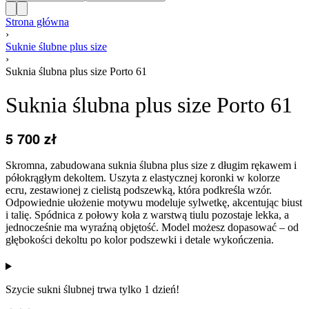
Strona główna
›
Suknie ślubne plus size
›
Suknia ślubna plus size Porto 61
Suknia ślubna plus size Porto 61
5 700
zł
Skromna, zabudowana suknia ślubna plus size z długim rękawem i
półokrągłym dekoltem. Uszyta z elastycznej koronki w kolorze
ecru, zestawionej z cielistą podszewką, która podkreśla wzór.
Odpowiednie ułożenie motywu modeluje sylwetkę, akcentując biust
i talię. Spódnica z połowy koła z warstwą tiulu pozostaje lekka, a
jednocześnie ma wyraźną objętość. Model możesz dopasować – od
głębokości dekoltu po kolor podszewki i detale wykończenia.
Szycie sukni ślubnej trwa tylko 1 dzień!