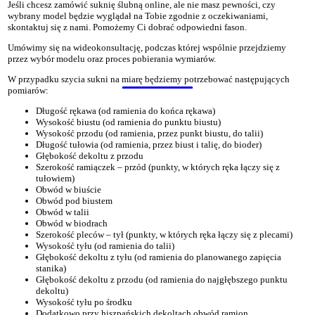
Jeśli chcesz zamówić suknię ślubną online, ale nie masz pewności, czy
wybrany model będzie wyglądał na Tobie zgodnie z oczekiwaniami,
skontaktuj się z nami. Pomożemy Ci dobrać odpowiedni fason.
Umówimy się na wideokonsultację, podczas której wspólnie przejdziemy
przez wybór modelu oraz proces pobierania wymiarów.
W przypadku szycia sukni na miarę będziemy potrzebować następujących
pomiarów:
Długość rękawa
(od ramienia do końca rękawa)
Wysokość biustu
(od ramienia do punktu biustu)
Wysokość przodu
(od ramienia, przez punkt biustu, do talii)
Długość tułowia
(od ramienia, przez biust i talię, do bioder)
Głębokość dekoltu z przodu
Szerokość ramiączek – przód
(punkty, w których ręka łączy się z
tułowiem)
Obwód w biuście
Obwód pod biustem
Obwód w talii
Obwód w biodrach
Szerokość pleców – tył
(punkty, w których ręka łączy się z plecami)
Wysokość tyłu
(od ramienia do talii)
Głębokość dekoltu z tyłu
(od ramienia do planowanego zapięcia
stanika)
Głębokość dekoltu z przodu
(od ramienia do najgłębszego punktu
dekoltu)
Wysokość tyłu po środku
Dodatkowo przy hiszpańskich dekoltach
obwód ramion