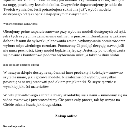
na nogę, pasek, czy kształt dekoltu. Oczywiście dopasowujemy je także do
Twoich wymiarów. Jeśli potrzebujesz sukni „na już”, wybór modelu
dostępnego od ręki będzie najlepszym rozwiązaniem.
Wsparcie podczas zamawiania
Oferujemy pełne wsparcie zarówno przy wyborze modeli dostępnych od ręki,
jak i tych szytych na zamówienie online i w pracowni. Doradzamy w zakresie
doboru fasonu do sylwetki, planowania zmian, wykonywania pomiarów oraz
wyboru odpowiedniego rozmiaru. Pomożemy Ci podjąć decyzję, nawet jeśli
nie masz pewności, który model będzie najlepszy. Jesteśmy po to, abyś czuła
się pewnie i komfortowo podczas wybierania sukni, a także w dniu ślubu.
Inne produkty dostępne od ręki
W naszym sklepie dostępne są również inne produkty i kolekcje – zarówno
szyte na miarę, jak i gotowe modele. Niezależnie od wyboru, wszystkie
powstają w naszej pracowni pod okiem projektantki. Są szyte ręcznie z
wysokiej jakości materiałów.
W celu prawidłowego zebrania miary skontaktuj się z nami – umówimy się na
video-rozmowę i przeprowadzimy Cię przez cały proces, tak by uszyta na
Ciebie suknia leżała jak druga skóra.
Zakup online
Konsultacje online