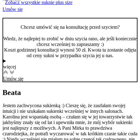
Zobacz wszystkie suknie plus size
Umów się
Chcesz umówić się na konsultację przed szyciem?
Wiedz, że najlepiej to zrobić w dniu szycia rano, ale jeśli koniecznie
chcesz wcześniej to zapraszamy :)
Koszt godzinnej konsultacji wynosi 50 zł. Kwota ta zostanie odjęta
od ceny sukni w przypadku szycia jej u nas.
więcej
Umów się
Beata
Jestem zachwycona sukienką :) Cieszę się, że zaufałam swojej
K
intuicji i nie szukałam sukienki wcześniej w innych salonach.
Z
Karolina jest wspaniałą osobą – czułam się w jej towarzystwie tak
w
jakbyśmy znały się od lat i upewniła mnie, że mój wybór sukienki
ś
jest najlepszy z możliwych. A Pani Mirka to prawdziwa
n
czarodziejka, że potrafi wyczarować w tak krótkim czasie takie cuda
r
:) Nigdy wcześniej nie miałam na sobie czegoś tak cudownego, nie
w