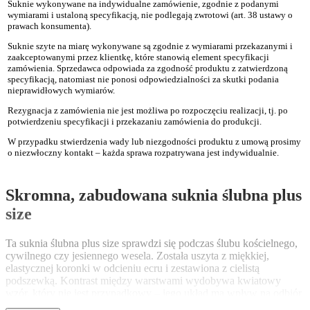
Suknie wykonywane na indywidualne zamówienie, zgodnie z podanymi
wymiarami i ustaloną specyfikacją, nie podlegają zwrotowi (art. 38 ustawy o
prawach konsumenta).
Suknie szyte na miarę wykonywane są zgodnie z wymiarami przekazanymi i
zaakceptowanymi przez klientkę, które stanowią element specyfikacji
zamówienia. Sprzedawca odpowiada za zgodność produktu z zatwierdzoną
specyfikacją, natomiast nie ponosi odpowiedzialności za skutki podania
nieprawidłowych wymiarów.
Rezygnacja z zamówienia nie jest możliwa po rozpoczęciu realizacji, tj. po
potwierdzeniu specyfikacji i przekazaniu zamówienia do produkcji.
W przypadku stwierdzenia wady lub niezgodności produktu z umową prosimy
o niezwłoczny kontakt – każda sprawa rozpatrywana jest indywidualnie.
Skromna, zabudowana suknia ślubna plus
size
Ta suknia ślubna plus size sprawdzi się podczas ślubu kościelnego,
cywilnego czy jesiennego wesela. Została uszyta z miękkiej,
elastycznej koronki w odcieniu ecru i zestawiona z cielistą
podszewką. Kontrast między warstwami wydobywa kwiatowy
wzór, który nie jest przypadkowy – jego układ ma wpływ na odbiór
sylwetki.