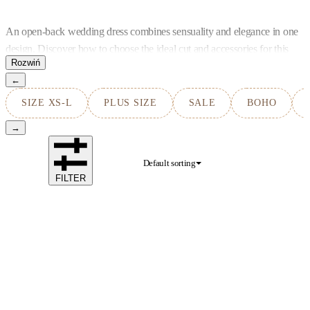
An open-back wedding dress combines sensuality and elegance in one
design. Discover how to choose the ideal cut and accessories for this
distinctive style.
←
SIZE XS-L
PLUS SIZE
SALE
BOHO
→
Default sorting
FILTER