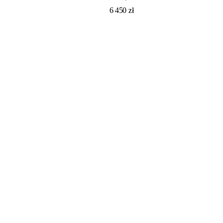
6 450
zł