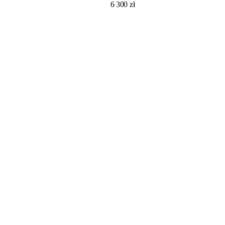
6 300
zł