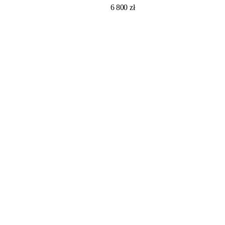
6 800
zł